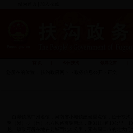
设为首页
|
加入收藏
|
|
|
首 页
今日扶沟
领导之窗
您所在的位置：
扶沟政府网
>
＞
政务信息公开
＞
正文
白潭镇属中州名镇，河南省小城镇建设重点镇，位于扶沟、鄢
竖（岗）扶（沟）地方铁路贯穿南北，距311国道10公里，1
越。镇政府所在地在县城西北25公里，素有周口市的北大门之称