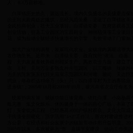
人， 8.4万亩耕地。
白潭镇历史悠久，源远流长。境内久负盛名的县级重点保护
的王村大殿两处古建筑，历经风雨沧桑，见证了白潭镇改革
全民招商创业，壮大工业项目。白潭镇党委、政府搭载县工
创业活动，驻县工业园区的宝昌鞋业、神雨植保等工业项目
花，成为拉动全镇经济快速增长的引擎，有效带动了门窗加
加大产业结构调整，发展现代农业。全镇境内属暖温带大陆性
农作物生长。近年来，白潭镇党委、政府按照“依法、自愿、
程，大力发展畜牧养殖和棚菜生产。高效农业方面，建立了
张、王村、吴岗万亩多熟套种示范园区；以三樱椒、辣椒种
为主的陈家第五代日光温室示范园区和河嘴、翟岗、天边巨
鸭业，年存栏达10余万（头）只；以白潭等村为主的养猪业，年
进乡镇”；2005年10月和2008年10月，被河南省农业厅
统筹协调发展，城镇功能日臻完善。依托白潭、小岗杨两个
断完善：集文化娱乐、休闲健身于一体的街心广场，丰富了群
灯；安全饮水工程，已经惠及4000户镇村群众。文化大院
干街道全部硬化，活学活用“4+2”工作法，新农村建设推进
方公里，在经济和社会发展中的辐射带动作用日益明显。200
2005年以来，多次被评为“市、县级平安建设、信访工作先进